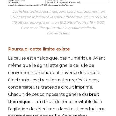
Les fiches techniques indiquent systématiquement un
SNR mesuré inférieur à la valeur théorique. Ici, un SNR de
116 dB correspond à environ 19,2 bits effectifs (116 ÷ 6,02).
C'est ce chiffre qui traduit la qualité réelle du
convertisseur.
Pourquoi cette limite existe
La cause est analogique, pas numérique. Avant
même que le signal atteigne la cellule de
conversion numérique, il traverse des circuits
électroniques : transformateurs, résistances,
condensateurs, traces de circuit imprimé.
Chacun de ces composants génère du
bruit
thermique
— un bruit de fond inévitable lié à
l'agitation des électrons dans tout conducteur