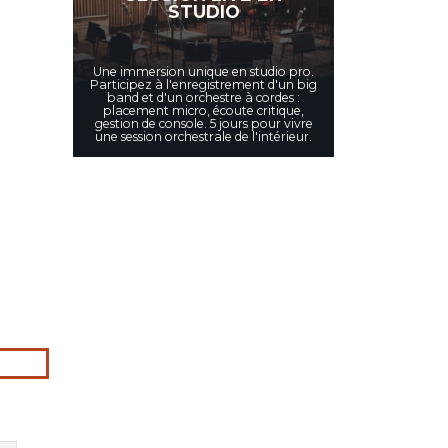
STUDIO
Une immersion unique en studio pro.
Participez à l'enregistrement d'un big
band et d'un orchestre à cordes :
placement micro, écoute critique,
gestion de console. 5 jours pour vivre
une session orchestrale de l'intérieur.