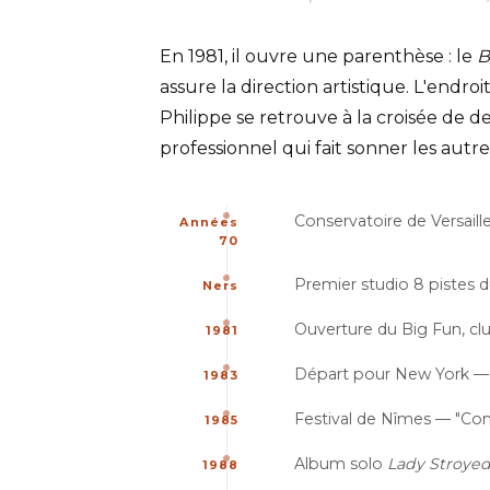
En 1981, il ouvre une parenthèse : le
B
assure la direction artistique. L'endr
Philippe se retrouve à la croisée de d
professionnel qui fait sonner les autre
Conservatoire de Versaille
Années
70
Premier studio 8 pistes
Ners
Ouverture du Big Fun, clu
1981
Départ pour New York — f
1983
Festival de Nîmes — "Con
1985
Album solo
Lady Stroye
1988