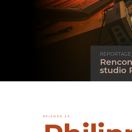
REPORTAGE
Rencont
studio 
ÉPISODE 23