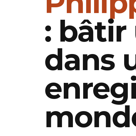
Philip
: bâti
dans 
enregi
mond