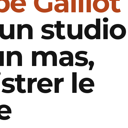
pe Gaillot
r un studio
un mas,
strer le
e