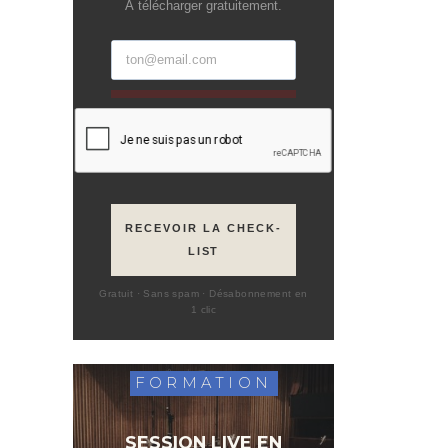
À télécharger gratuitement.
RECEVOIR LA CHECK-
LIST
Gratuit · Sans spam · Désabonnement en
1 clic
FORMATION
SESSION LIVE EN