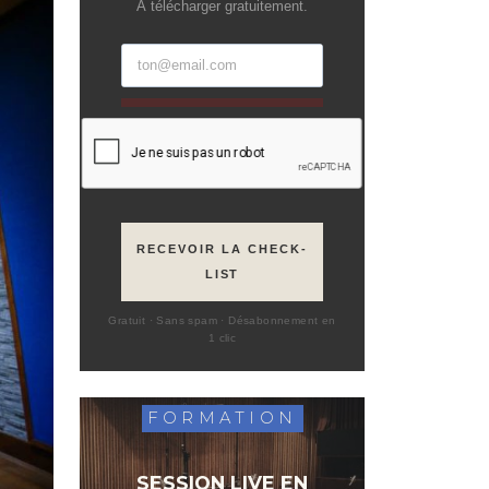
À télécharger gratuitement.
RECEVOIR LA CHECK-
LIST
Gratuit · Sans spam · Désabonnement en
1 clic
FORMATION
SESSION LIVE EN