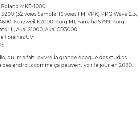
e: Roland MKB-1000
vier 3200 (32 voies Sample, 16 voies FM, VPK) PPG Wave 2.3
4600, Kurzweil K2000, Korg M1, Yamaha SY99, Korg
or II, Akaï S1000, Akaï CD3000
 librairies UVI
15
io, qui m'a fait revivre la grande époque des studios
e des endroits comme ça peuvent voir le jour en 2020.