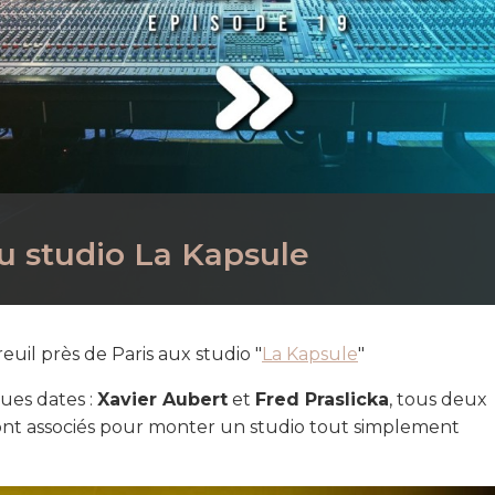
au studio La Kapsule
euil près de Paris aux studio "
La Kapsule
"
gues dates :
Xavier Aubert
et
Fred Praslicka
, tous deux
ont associés pour monter un studio tout simplement