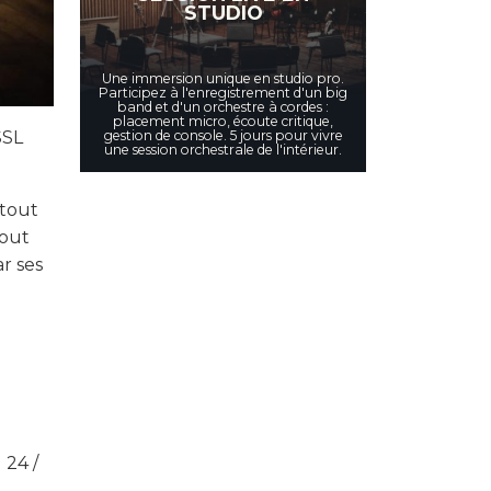
STUDIO
Une immersion unique en studio pro.
Participez à l'enregistrement d'un big
band et d'un orchestre à cordes :
placement micro, écoute critique,
gestion de console. 5 jours pour vivre
SSL
une session orchestrale de l'intérieur.
 tout
tout
r ses
 24 /