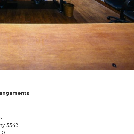
rrangements
s
y 3348,
10