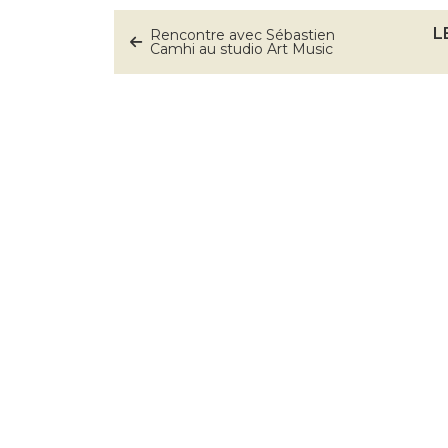
L
Rencontre avec Sébastien
Camhi au studio Art Music