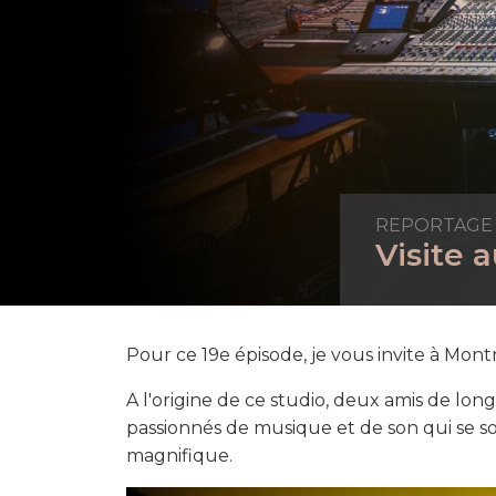
REPORTAGE
Visite 
Pour ce 19e épisode, je vous invite à Montr
A l'origine de ce studio, deux amis de lon
passionnés de musique et de son qui se s
magnifique.