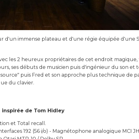
ur d'un immense plateau et d'une régie équipée d'une 
avec les 2 heureux propriétaires de cet endroit magique,
urs, ses débuts de musicien puis d'ingénieur du son et 
la source" puis Fred et son approche plus technique de pa
ue du clavier.
d inspirée de Tom Hidley
on et Total recall.
 interfaces 192 (56 i/o) - Magnétophone analogique MCI JH
Otari MTR-10 / Dolby SR...