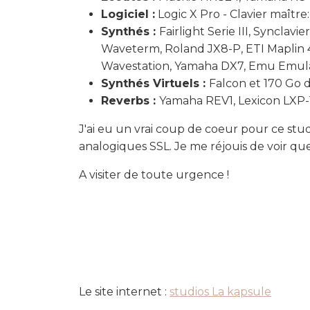
Logiciel :
Logic X Pro - Clavier maîtr
Synthés :
Fairlight Serie III, Syncla
Waveterm, Roland JX8-P, ETI Maplin 
Wavestation, Yamaha DX7, Emu Emulat
Synthés Virtuels :
Falcon et 170 Go de
Reverbs :
Yamaha REV1, Lexicon LXP-
J'ai eu un vrai coup de coeur pour ce stud
analogiques SSL. Je me réjouis de voir qu
A visiter de toute urgence !
Le site internet :
studios La kapsule