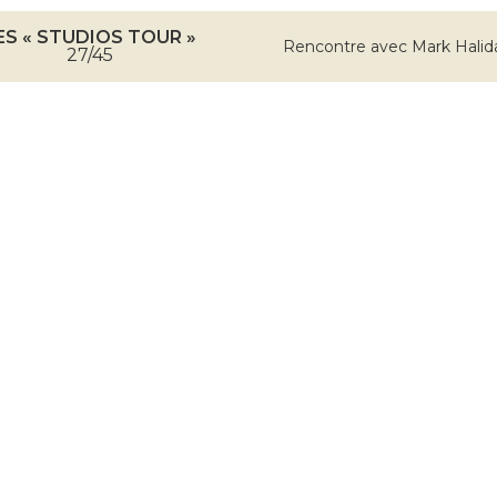
ES « STUDIOS TOUR »
Rencontre avec Mark Halid
27/45