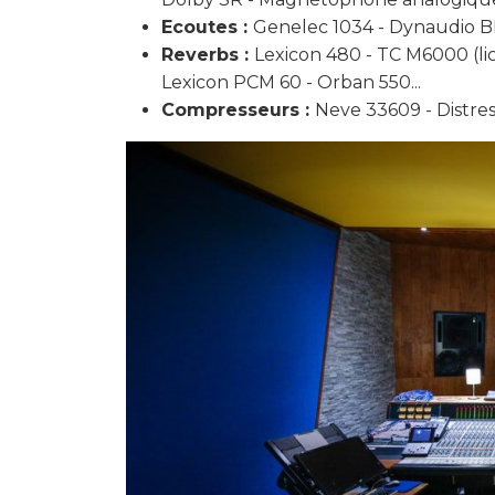
Ecoutes :
Genelec 1034 - Dynaudio B
Reverbs :
Lexicon 480 - TC M6000 (li
Lexicon PCM 60 - Orban 550...
Compresseurs :
Neve 33609 - Distres