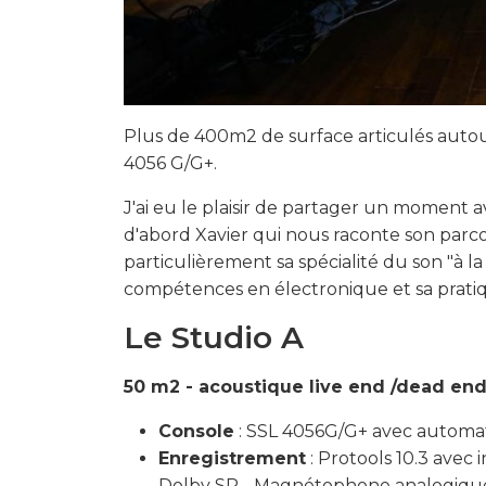
Plus de 400m2 de surface articulés auto
4056 G/G+.
J'ai eu le plaisir de partager un moment 
d'abord Xavier qui nous raconte son parco
particulièrement sa spécialité du son "à 
compétences en électronique et sa pratiq
Le Studio A
50 m2 - acoustique live end /dead en
Console
: SSL 4056G/G+ avec automati
Enregistrement
: Protools 10.3 avec
Dolby SR - Magnétophone analogique 