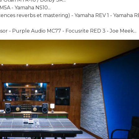
M5A - Yamaha NS10...
cences reverbs et mastering) - Yamaha REV 1 - Yamaha R
sor - Purple Audio MC77 - Focusrite RED 3 - Joe Meek...